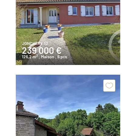
JONCHERY 52
239 000 €
2
126,2 m
, Maison
, 6 pcs