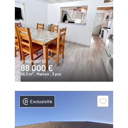
CHAUMONT 52
88 000 €
2
59,3 m
, Maison
, 3 pcs
Exclusivité