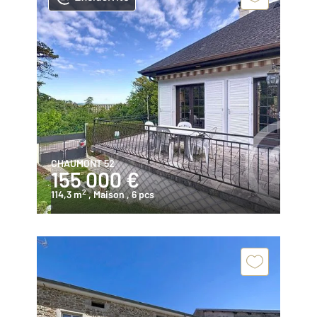
CHAUMONT 52
155 000 €
2
114,3 m
, Maison
, 6 pcs