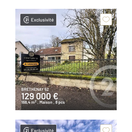
Exclusivité
BRETHENAY 52
129 000 €
2
168,4 m
, Maison
, 8 pcs
Exclusivité