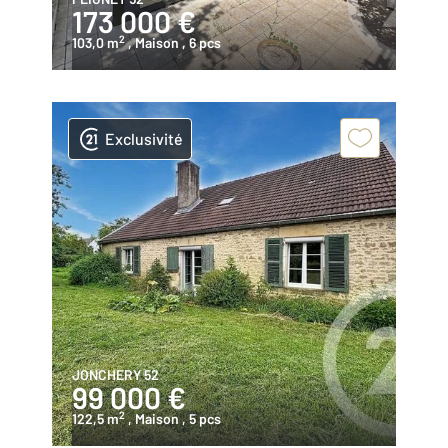
173 000 €
2
103,0 m
, Maison
, 6 pcs
Exclusivité
JONCHERY 52
99 000 €
2
122,5 m
, Maison
, 5 pcs