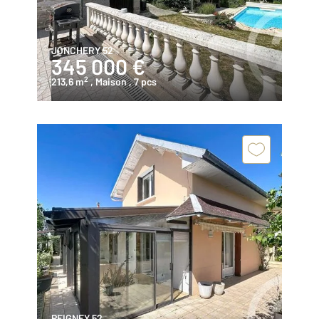
JONCHERY 52
345 000 €
2
213,6 m
, Maison
, 7 pcs
PEIGNEY 52