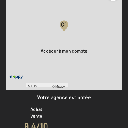
Parlons de vous, parlons biens
Votre compte :
Accéder à mon compte
500 m
©
Mappy
Votre agence est notée
Achat
Vente
9,4
/
10