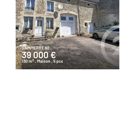
DAMPIERRE 52
39 000 €
2
130 m
, Maison
, 5 pcs