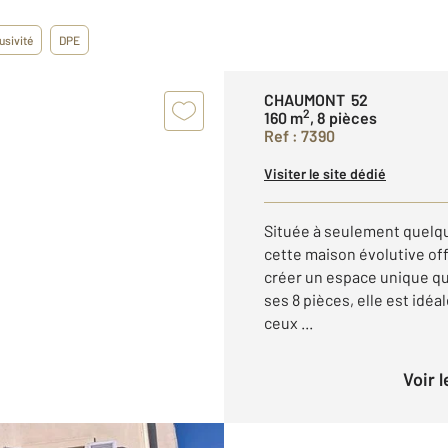
usivité
DPE
CHAUMONT 52
2
160 m
, 8 pièces
Ref : 7390
Visiter le site dédié
Située à seulement quelqu
cette maison évolutive of
créer un espace unique qu
ses 8 pièces, elle est idé
ceux ...
Voir 