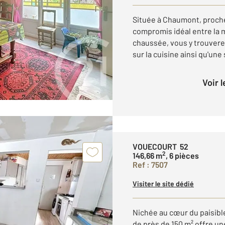
Située à Chaumont, proche 
compromis idéal entre la 
chaussée, vous y trouvere
sur la cuisine ainsi qu'une s
Voir 
VOUECOURT 52
2
146,66 m
, 6 pièces
Ref : 7507
Visiter le site dédié
Nichée au cœur du paisibl
de près de 150 m² offre une