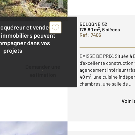
BOLOGNE 52
acquéreur et vendeur,
2
178,80 m
, 6 pièces
 immobiliers peuvent
Ref : 7406
ompagner dans vos
projets
BAISSE DE PRIX. Située à 
d'excellente construction 
Demander une
agencement intérieur très
estimation
40 m², une cuisine indép
chambres, une salle de ...
Voir 