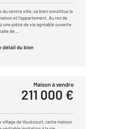
du centre ville, ce bien constitue le
maison et l'appartement. Au rez de
z une piéce de vie agréable ouverte
alle de ...
le détail du bien
Maison à vendre
211 000 €
e village de Vouécourt, cette maison
 véritable invitation à la vie